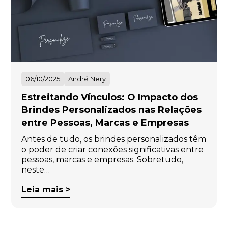
Eu concordo em receber comunicações.
A nossa empresa está comprometida a proteger e respeitar
sua privacidade, utilizaremos seus dados apenas para fins
de marketing. Você pode alterar suas preferências a
qualquer momento.
06/10/2025
André Nery
Iniciar conversa
Estreitando Vínculos: O Impacto dos
Brindes Personalizados nas Relações
entre Pessoas, Marcas e Empresas
Antes de tudo, os brindes personalizados têm
o poder de criar conexões significativas entre
pessoas, marcas e empresas. Sobretudo,
neste…
Leia mais >