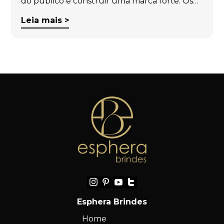
do público e construir uma marca forte. Os…
Leia mais >
Esphera Brindes
Home