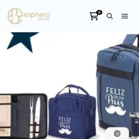
0
Esphera Brindes
online
+55