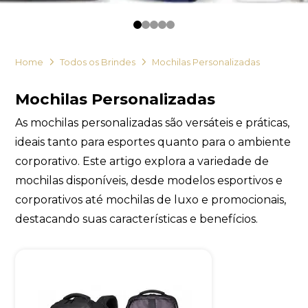
Eu concordo em receber comunicações.
0
1
2
3
4
A nossa empresa está comprometida a proteger e respeitar
sua privacidade, utilizaremos seus dados apenas para fins
Home
Todos os Brindes
Mochilas Personalizadas
de marketing. Você pode alterar suas preferências a
qualquer momento.
Mochilas Personalizadas
Iniciar conversa
As mochilas personalizadas são versáteis e práticas,
ideais tanto para esportes quanto para o ambiente
corporativo. Este artigo explora a variedade de
mochilas disponíveis, desde modelos esportivos e
corporativos até mochilas de luxo e promocionais,
destacando suas características e benefícios.