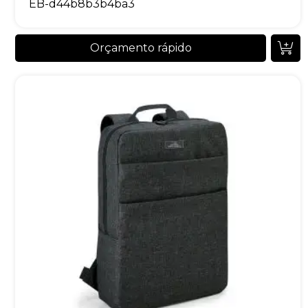
EB-d44b8b3b4ba3
Orçamento rápido