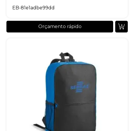
EB-81e1adbe99dd
Orçamento rápido