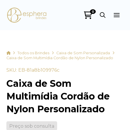
0
Esphera Brindes
online
Home
Todos os Brindes
Caixa de Som Personalizada
Caixa de Som Multimídia Cordão de Nylon Personalizado
SKU: EB-81a8b109976c
Caixa de Som
Multimídia Cordão de
Nylon Personalizado
+55
Preço sob consulta