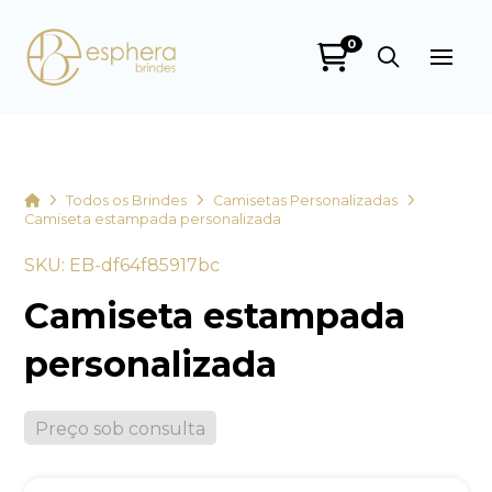
0
Esphera Brindes
online
Home
Todos os Brindes
Camisetas Personalizadas
Camiseta estampada personalizada
SKU: EB-df64f85917bc
Camiseta estampada
personalizada
+55
Preço sob consulta