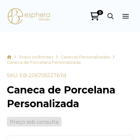
0
Esphera Brindes
online
Home
Todos os Brindes
Canecas Personalizadas
Caneca de Porcelana Personalizada
SKU: EB-206705527b7d
Caneca de Porcelana
Personalizada
+55
Preço sob consulta