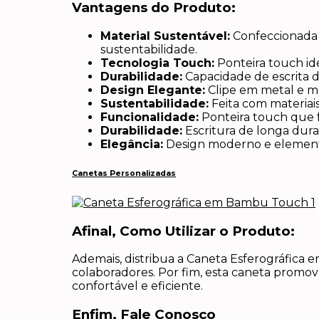
Vantagens do Produto:
Material Sustentável:
Confeccionada 
sustentabilidade.
Tecnologia Touch:
Ponteira touch ide
Durabilidade:
Capacidade de escrita d
Design Elegante:
Clipe em metal e me
Sustentabilidade:
Feita com materiais
Funcionalidade:
Ponteira touch que fa
Durabilidade:
Escritura de longa dura
Elegância:
Design moderno e elementos
Canetas Personalizadas
Afinal, Como Utilizar o Produto:
Ademais, distribua a Caneta Esferográfica 
colaboradores. Por fim, esta caneta promo
confortável e eficiente.
Enfim, Fale Conosco