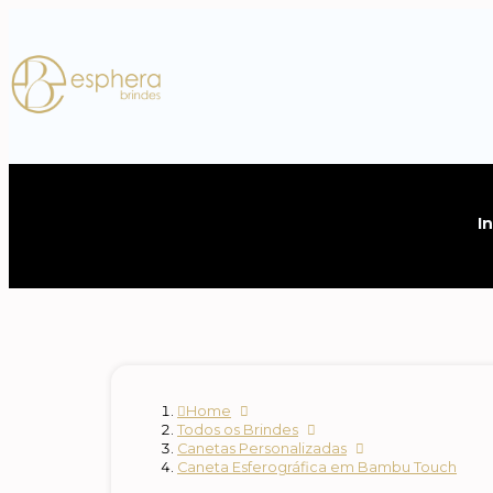
In
Home
Todos os Brindes
Canetas Personalizadas
Caneta Esferográfica em Bambu Touch