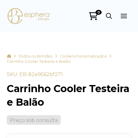
0
Esphera Brindes
online
Home
Todos os Brindes
Coolers Personalizados
Carrinho Cooler Testeira e Balão
SKU: EB-82e9562bf271
Carrinho Cooler Testeira
e Balão
+55
Preço sob consulta