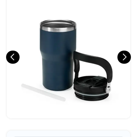
Eu concordo em receber comunicações.
A nossa empresa está comprometida a proteger e respeitar
sua privacidade, utilizaremos seus dados apenas para fins
de marketing. Você pode alterar suas preferências a
qualquer momento.
Iniciar conversa