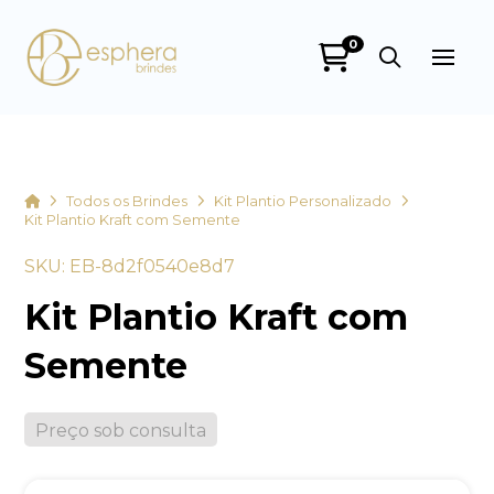
0
Esphera Brindes
online
Home
Todos os Brindes
Kit Plantio Personalizado
Kit Plantio Kraft com Semente
SKU: EB-8d2f0540e8d7
Kit Plantio Kraft com
Semente
+55
Preço sob consulta