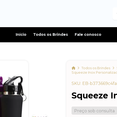
B
Início
Todos os Brindes
Fale conosco
Home
Todos os Brindes
Squeeze Inox Personaliza
SKU: EB-b373669c4fa
Squeeze I
Preço sob consulta