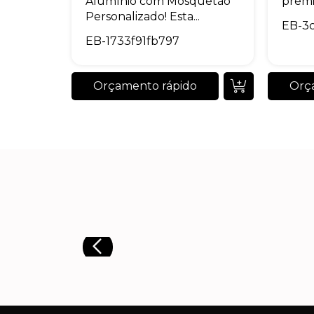
Alumínio com Mosquetão
premi
Personalizado! Esta...
EB-3
EB-1733f91fb797
Orçamento rápido
Orç