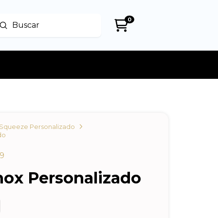
0
Enviar
uscar
Squeeze Personalizado
do
9
nox Personalizado