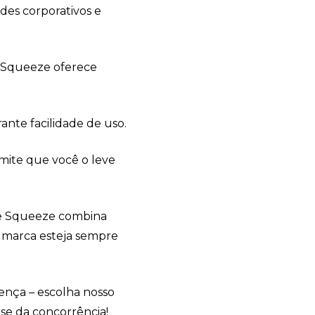
ndes corporativos e
e Squeeze oferece
nte facilidade de uso.
ite que você o leve
ste Squeeze combina
a marca esteja sempre
Esphera Brindes
online
rença – escolha nosso
se da concorrência!