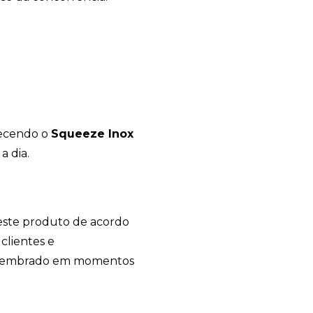
recendo o
Squeeze Inox
+55
a dia.
r este produto de acordo
Eu concordo em receber comunicações.
clientes e
A nossa empresa está comprometida a proteger e respeitar sua
á lembrado em momentos
privacidade, utilizaremos seus dados apenas para fins de
marketing. Você pode alterar suas preferências a qualquer
momento.