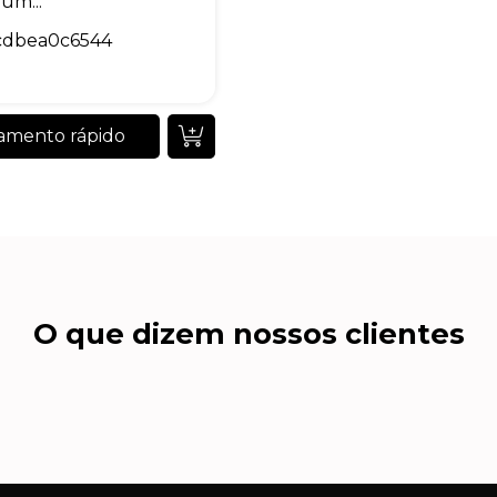
um...
cdbea0c6544
amento rápido
O que dizem nossos clientes