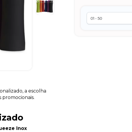
nalizado, a escolha
s promocionais.
izado
ueeze Inox