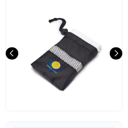
Eu concordo em receber comunicações.
A nossa empresa está comprometida a proteger e respeitar
sua privacidade, utilizaremos seus dados apenas para fins
de marketing. Você pode alterar suas preferências a
qualquer momento.
Iniciar conversa