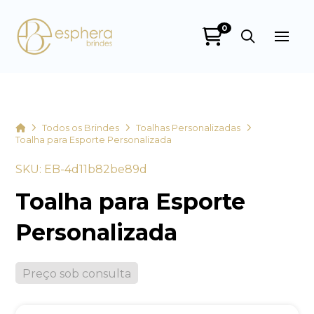
0
Esphera Brindes
online
Home
Todos os Brindes
Toalhas Personalizadas
Toalha para Esporte Personalizada
SKU: EB-4d11b82be89d
Toalha para Esporte
Personalizada
+55
Preço sob consulta