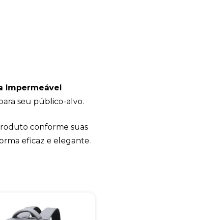
+55
a Impermeável
ara seu público-alvo.
 produto conforme suas
Eu concordo em receber comunicações.
rma eficaz e elegante.
A nossa empresa está comprometida a proteger e respeitar sua
privacidade, utilizaremos seus dados apenas para fins de
marketing. Você pode alterar suas preferências a qualquer
momento.
Iniciar conversa