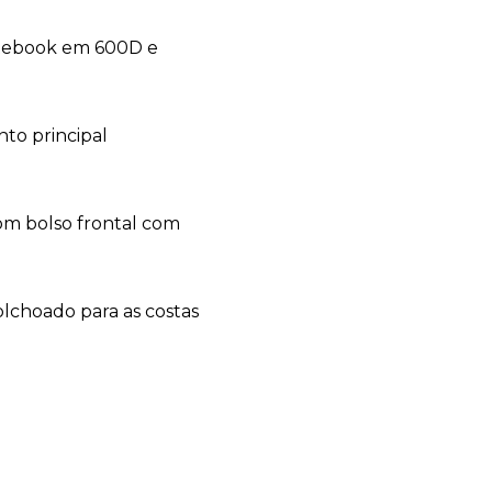
otebook em 600D e
nto principal
com bolso frontal com
olchoado para as costas
Esphera Brindes
online