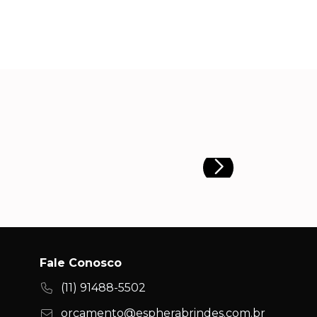
Fale Conosco
(11) 91488-5502
orcamento@espherabrindes.com.br