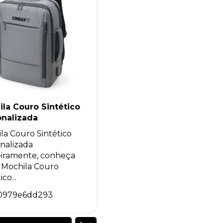
la Couro Sintético
onalizada
la Couro Sintético
nalizada
iramente, conheça
 Mochila Couro
ico...
0979e6dd293