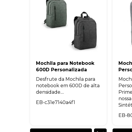
Mochila para Notebook
Mochi
600D Personalizada
Pers
Desfrute da Mochila para
Mochi
notebook em 600D de alta
Perso
densidade....
Prime
nossa
EB-c31e7140a4f1
Sintét
EB-8