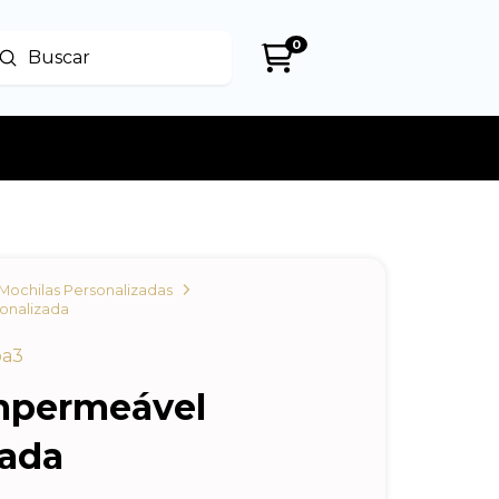
0
Enviar
uscar
Mochilas Personalizadas
onalizada
ba3
mpermeável
zada