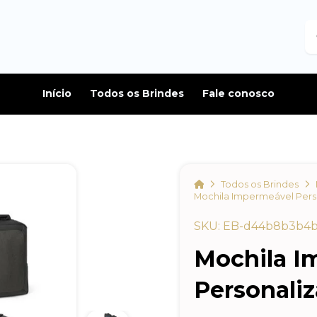
B
Início
Todos os Brindes
Fale conosco
Home
Todos os Brindes
Mochila Impermeável Pers
SKU: EB-d44b8b3b4
Mochila I
Personali