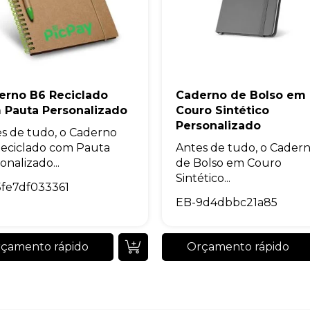
erno B6 Reciclado
Caderno de Bolso em
 Pauta Personalizado
Couro Sintético
Personalizado
s de tudo, o Caderno
eciclado com Pauta
Antes de tudo, o Cader
onalizado...
de Bolso em Couro
Sintético...
5fe7df033361
EB-9d4dbbc21a85
çamento rápido
Orçamento rápido