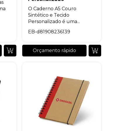
as
uma
O Caderno A5 Couro
Sintético e Tecido
Personalizado é uma...
EB-d81908236139
Orçamento rápido