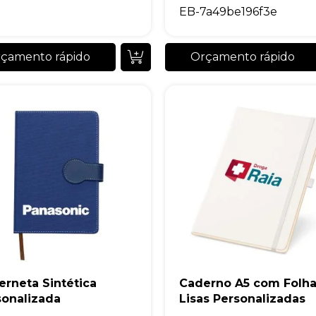
EB-7a49be196f3e
çamento rápido
Orçamento rápido
erneta Sintética
Caderno A5 com Folh
sonalizada
Lisas Personalizadas