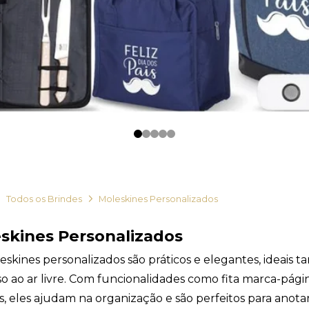
0
1
2
3
4
Todos os Brindes
Moleskines Personalizados
skines Personalizados
skines personalizados são práticos e elegantes, ideais t
o ao ar livre. Com funcionalidades como fita marca-págin
s, eles ajudam na organização e são perfeitos para anot