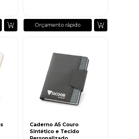
Orçamento rápido
as
Caderno A5 Couro
Sintético e Tecido
Personalizado