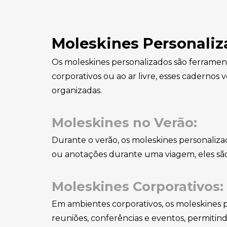
Pop socket personalizado
Pulseiras Personalizadas
Moleskines Personali
Raquete Beach Tenis
Os moleskines personalizados são ferramenta
Personalizado
corporativos ou ao ar livre, esses cadernos 
Sacola de PVC
organizadas.
Personalizada
Moleskines no Verão:
Sacolas de TNT
Personalizadas
Durante o verão, os moleskines personaliza
ou anotações durante uma viagem, eles são 
Sacolas Personalizadas
Shoulder Bag Personalizada
Moleskines Corporativos:
Squeeze Personalizado
Em ambientes corporativos, os moleskines pe
reuniões, conferências e eventos, permitin
Toalhas Personalizadas