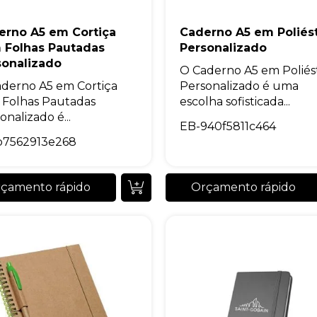
+55
erno A5 em Cortiça
Caderno A5 em Poliés
 Folhas Pautadas
Personalizado
sonalizado
O Caderno A5 em Poliés
derno A5 em Cortiça
Personalizado é uma
Eu concordo em receber comunicações.
Folhas Pautadas
escolha sofisticada...
onalizado é...
A nossa empresa está comprometida a proteger e respeitar sua
EB-940f5811c464
privacidade, utilizaremos seus dados apenas para fins de
marketing. Você pode alterar suas preferências a qualquer
b7562913e268
momento.
çamento rápido
Orçamento rápido
Iniciar conversa