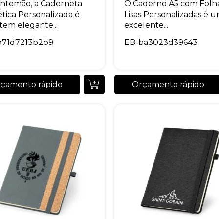
ntemão, a Caderneta
O Caderno A5 com Folh
ética Personalizada é
Lisas Personalizadas é 
tem elegante...
excelente...
b71d7213b2b9
EB-ba3023d39643
Esphera Brindes
çamento rápido
Orçamento rápido
online