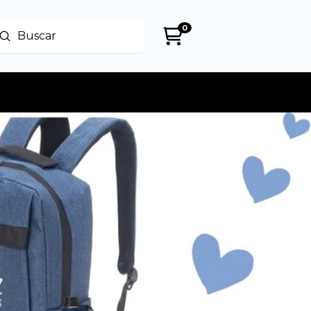
0
Enviar
uscar