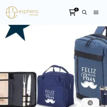
0
Esphera Brindes
online
+55